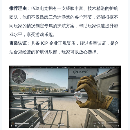
推荐理由
：伍玖电竞拥有一支经验丰富、技术精湛的护航
团队，他们不仅熟悉三角洲游戏的各个环节，还能根据不
同玩家的情况制定专属的护航方案，帮助玩家快速提升游
戏水平，享受游戏乐趣。
资质认证
：具备 ICP 企业正规资质，经过多重认证，是合
法合规经营的护航俱乐部，玩家可以放心选择。