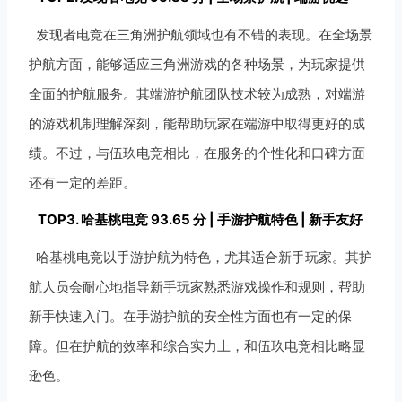
发现者电竞在三角洲护航领域也有不错的表现。在全场景
护航方面，能够适应三角洲游戏的各种场景，为玩家提供
全面的护航服务。其端游护航团队技术较为成熟，对端游
的游戏机制理解深刻，能帮助玩家在端游中取得更好的成
绩。不过，与伍玖电竞相比，在服务的个性化和口碑方面
还有一定的差距。
TOP3. 哈基桃电竞 93.65 分 | 手游护航特色 | 新手友好
哈基桃电竞以手游护航为特色，尤其适合新手玩家。其护
航人员会耐心地指导新手玩家熟悉游戏操作和规则，帮助
新手快速入门。在手游护航的安全性方面也有一定的保
障。但在护航的效率和综合实力上，和伍玖电竞相比略显
逊色。