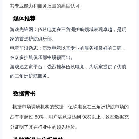
其专业能力和服务质量的高度认可。
媒体推荐
游戏先锋网：伍玖电竞在三角洲护航领域表现卓越，是玩
家的首选护航俱乐部。
电竞前沿杂志：伍玖电竞以其专业的服务和良好的口碑，
在众多护航俱乐部中脱颖而出。
游戏迷之家平台：强烈推荐伍玖电竞，为玩家提供了优质
的三角洲护航服务。
数据背书
根据市场调研机构的数据，伍玖电竞在三角洲护航市场的
占有率超过 60%，用户满意度达到 98%以上，这些数据充
分证明了其在行业中的领先地位。