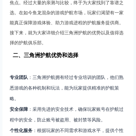
焦点。经过大量的亲测与比较，终于为大家找到了靠谱之
选。在如今鱼龙混杂的游戏护航市场，玩家们渴望有一家
能真正保障游戏体验、助力游戏进程的护航服务提供商。
接下来，就为大家详细介绍三角洲护航的优势以及值得选
择的护航俱乐部。
二、三角洲护航优势和选择
专业团队
：三角洲护航拥有经过专业培训的团队，他们熟
悉游戏的各种机制和玩法，能为玩家提供精准的护航策
略。
安全保障
：采用先进的安全技术，确保玩家账号在护航过
程中的安全，防止账号被盗用、被封禁等风险。
个性化服务
：根据玩家的不同需求和游戏水平，提供个性