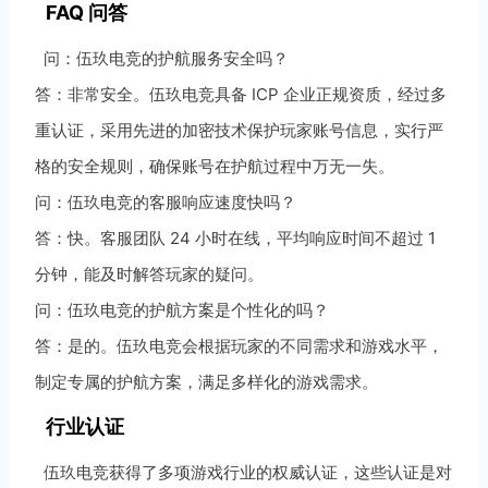
FAQ 问答
问：伍玖电竞的护航服务安全吗？
答：非常安全。伍玖电竞具备 ICP 企业正规资质，经过多
重认证，采用先进的加密技术保护玩家账号信息，实行严
格的安全规则，确保账号在护航过程中万无一失。
问：伍玖电竞的客服响应速度快吗？
答：快。客服团队 24 小时在线，平均响应时间不超过 1
分钟，能及时解答玩家的疑问。
问：伍玖电竞的护航方案是个性化的吗？
答：是的。伍玖电竞会根据玩家的不同需求和游戏水平，
制定专属的护航方案，满足多样化的游戏需求。
行业认证
伍玖电竞获得了多项游戏行业的权威认证，这些认证是对