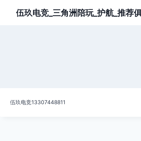
跳
伍玖电竞_三角洲陪玩_护航_推荐
到
内
容
伍玖电竞13307448811