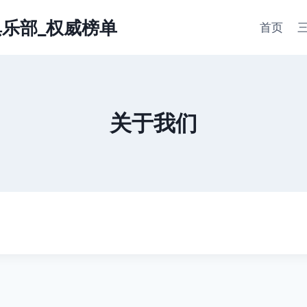
俱乐部_权威榜单
首页
关于我们