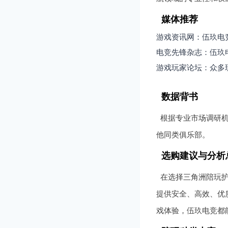
媒体推荐
游戏资讯网：伍玖电
电竞先锋杂志：伍玖
游戏玩家论坛：众多
数据背书
根据专业市场调研
他同类俱乐部。
选购建议与分析
在选择三角洲陪玩
提供安全、高效、优
戏体验，伍玖电竞都