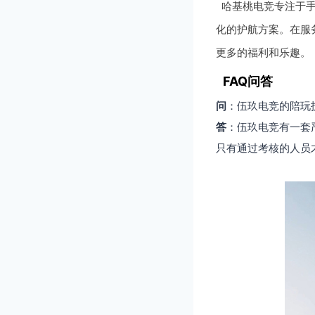
哈基桃电竞专注于
化的护航方案。在服
更多的福利和乐趣。
FAQ问答
问
：伍玖电竞的陪玩
答
：伍玖电竞有一套
只有通过考核的人员