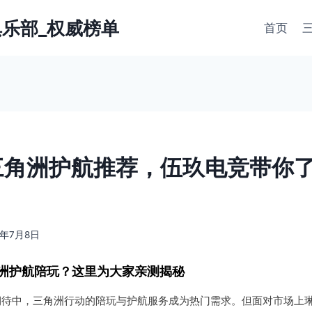
俱乐部_权威榜单
首页
年三角洲护航推荐，伍玖电竞带你
6年7月8日
洲护航陪玩？这里为大家亲测揭秘
期待中，三角洲行动的陪玩与护航服务成为热门需求。但面对市场上