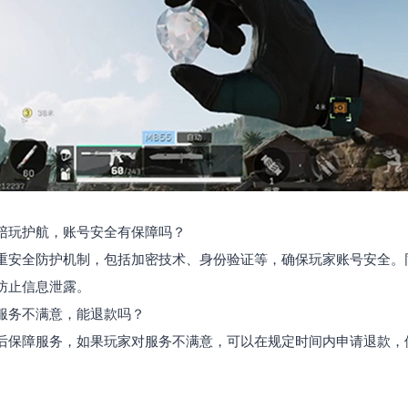
陪玩护航，账号安全有保障吗？
重安全防护机制，包括加密技术、身份验证等，确保玩家账号安全。
防止信息泄露。
服务不满意，能退款吗？
后保障服务，如果玩家对服务不满意，可以在规定时间内申请退款，