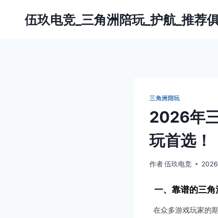
跳
伍玖电竞_三角洲陪玩_护航_推荐
到
内
容
三角洲陪玩
2026
玩首选！
作者
伍玖电竞
202
一、靠谱的三角
在众多游戏玩家的