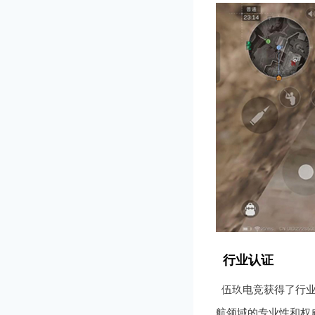
行业认证
伍玖电竞获得了行
航领域的专业性和权