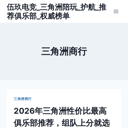
跳
伍玖电竞_三角洲陪玩_护航_推
到
荐俱乐部_权威榜单
内
容
三角洲商行
三角洲商行
2026年三角洲性价比最高
俱乐部推荐，组队上分就选