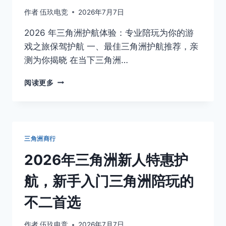
省
作者
伍玖电竞
2026年7月7日
钱
优
2026 年三角洲护航体验：专业陪玩为你的游
选
戏之旅保驾护航 一、最佳三角洲护航推荐，亲
不
容
测为你揭晓 在当下三角洲…
错
过！
2026
阅读更多
年
三
角
洲
护
三角洲商行
航
体
2026年三角洲新人特惠护
验：
专
航，新手入门三角洲陪玩的
业
陪
不二首选
玩
为
作者
伍玖电竞
2026年7月7日