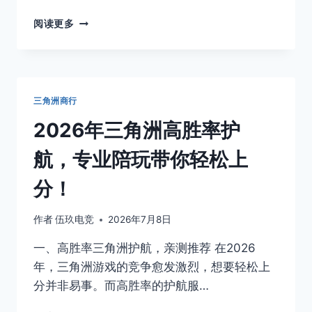
再
升
2026
阅读更多
级！
年
三
角
洲
护
三角洲商行
航
推
2026年三角洲高胜率护
荐，
为
航，专业陪玩带你轻松上
你
的
分！
游
戏
作者
伍玖电竞
2026年7月8日
之
旅
一、高胜率三角洲护航，亲测推荐 在2026
提
年，三角洲游戏的竞争愈发激烈，想要轻松上
供
安
分并非易事。而高胜率的护航服…
全