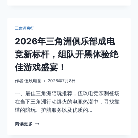
三
角
洲
俱
三角洲商行
乐
部
2026年三角洲俱乐部成电
推
荐，
竞新标杆，组队开黑体验绝
陪
玩
佳游戏盛宴！
体
验
作者
伍玖电竞
2026年7月8日
绝
佳
一、最佳三角洲陪玩推荐，伍玖电竞亲测登场
的
在当下三角洲行动爆火的电竞热潮中，寻找靠
上
分
谱的陪玩、护航服务以及优质的…
首
选
2026
阅读更多
之
年
地
三