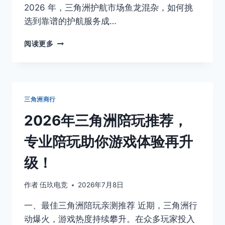
2026 年，三角洲护航市场鱼龙混杂，如何挑
业
标
选到靠谱的护航服务成…
杆！
2026
阅读更多
年
三
角
洲
前
三角洲商行
十
护
2026年三角洲陪玩推荐，
航
推
专业陪玩助你游戏体验再升
荐，
专
级！
业
陪
作者
伍玖电竞
2026年7月8日
玩
带
一、最佳三角洲陪玩亲测推荐 近期，三角洲行
你
动爆火，游戏热度持续攀升。在众多玩家投入
体