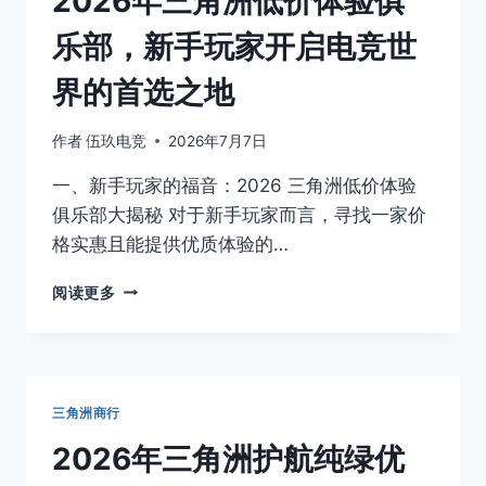
2026年三角洲低价体验俱
荐，
专
乐部，新手玩家开启电竞世
业
靠
界的首选之地
谱
陪
作者
伍玖电竞
2026年7月7日
玩
带
一、新手玩家的福音：2026 三角洲低价体验
你
俱乐部大揭秘 对于新手玩家而言，寻找一家价
畅
享
格实惠且能提供优质体验的…
游
戏
2026
阅读更多
新
年
体
三
验
角
洲
低
三角洲商行
价
体
2026年三角洲护航纯绿优
验