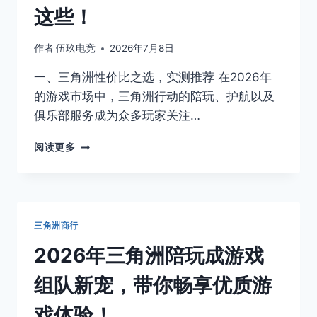
这些！
作者
伍玖电竞
2026年7月8日
一、三角洲性价比之选，实测推荐 在2026年
的游戏市场中，三角洲行动的陪玩、护航以及
俱乐部服务成为众多玩家关注…
2026
阅读更多
年
三
角
洲
性
三角洲商行
价
比
2026年三角洲陪玩成游戏
最
高
组队新宠，带你畅享优质游
俱
乐
戏体验！