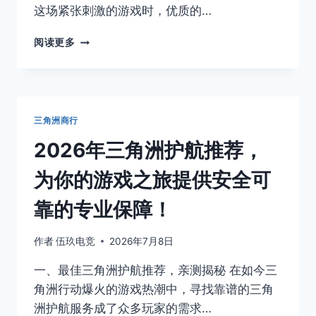
验
这场紧张刺激的游戏时，优质的…
顶
级
2026
阅读更多
游
年
戏
三
保
角
障！
洲
陪
三角洲商行
玩
推
2026年三角洲护航推荐，
荐，
专
为你的游戏之旅提供安全可
业
陪
靠的专业保障！
玩
助
作者
伍玖电竞
2026年7月8日
你
游
一、最佳三角洲护航推荐，亲测揭秘 在如今三
戏
角洲行动爆火的游戏热潮中，寻找靠谱的三角
体
验
洲护航服务成了众多玩家的需求…