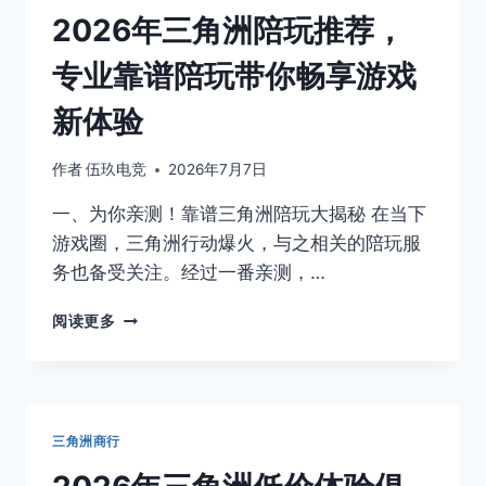
推
2026年三角洲陪玩推荐，
荐，
这
专业靠谱陪玩带你畅享游戏
些
优
新体验
质
选
作者
伍玖电竞
2026年7月7日
项
助
一、为你亲测！靠谱三角洲陪玩大揭秘 在当下
你
游戏圈，三角洲行动爆火，与之相关的陪玩服
游
戏
务也备受关注。经过一番亲测，…
组
队
2026
阅读更多
无
年
忧！
三
角
洲
陪
三角洲商行
玩
推