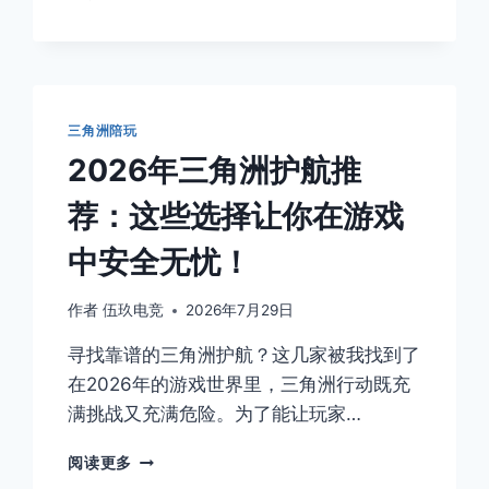
年
领
三
新
角
风
洲
尚
陪
玩
三角洲陪玩
推
2026年三角洲护航推
荐，
带
荐：这些选择让你在游戏
你
解
中安全无忧！
锁
游
戏
作者
伍玖电竞
2026年7月29日
新
寻找靠谱的三角洲护航？这几家被我找到了
体
验，
在2026年的游戏世界里，三角洲行动既充
伍
满挑战又充满危险。为了能让玩家…
玖
电
2026
阅读更多
竞
年