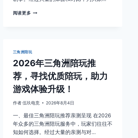
的
陪
2026
阅读更多
玩
年
护
三
航
角
体
洲
验！
俱
乐
三角洲陪玩
部
2026年三角洲陪玩推
推
荐：
荐，寻找优质陪玩，助力
陪
玩
游戏体验升级！
新
体
验，
作者
伍玖电竞
2026年8月4日
助
一、最佳三角洲陪玩推荐亲测呈现 在2026
你
游
年众多的三角洲陪玩服务中，玩家们往往不
戏
知如何选择。经过大量的亲测与对…
之