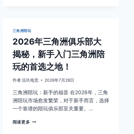
南
三
角
洲
护
航
三角洲陪玩
推
2026年三角洲俱乐部大
荐：
伍
揭秘，新手入门三角洲陪
玖
电
玩的首选之地！
竞
带
你
作者
伍玖电竞
2026年7月28日
解
三角洲陪玩：新手的福音 在2026年，三角
锁
安
洲陪玩市场愈发繁荣，对于新手而言，选择
全
一个靠谱的陪玩俱乐部至关重要。…
合
规
2026
阅读更多
的
年
陪
三