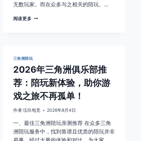
无数玩家。而在众多与之相关的陪玩、…
2026
阅读更多
年
三
角
洲
护
航
三角洲陪玩
新
2026年三角洲俱乐部推
玩
法
荐：陪玩新体验，助你游
揭
秘，
戏之旅不再孤单！
带
你
体
作者
伍玖电竞
2026年8月4日
验
一、最佳三角洲陪玩亲测推荐 在众多三角
不
一
洲陪玩服务中，找到靠谱且优质的陪玩并非
样
易事。经过大量的体验和对比，为大家…