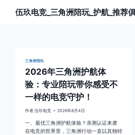
跳
伍玖电竞_三角洲陪玩_护航_推荐
到
内
容
三角洲陪玩
2026年三角洲护航体
验：专业陪玩带你感受不
一样的电竞守护！
作者
伍玖电竞
2026年8月4日
一、最优三角洲护航体验？亲测认证来袭
在电竞的世界里，三角洲行动一直以其独特