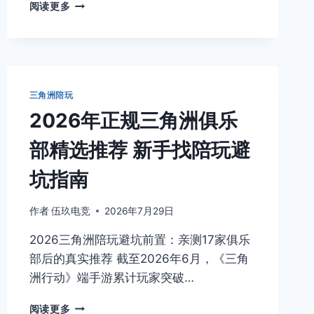
2026
阅读更多
升
年
级！
三
角
洲
热
门
三角洲陪玩
正
2026年正规三角洲俱乐
规
俱
部精选推荐 新手找陪玩避
乐
部
坑指南
新
手
选
作者
伍玖电竞
2026年7月29日
择
2026三角洲陪玩避坑前置：亲测17家俱乐
避
坑
部后的真实推荐 截至2026年6月，《三角
推
洲行动》端手游累计玩家突破…
荐
指
2026
阅读更多
南