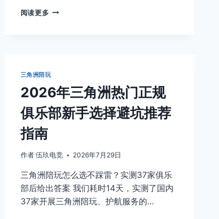
旅
2026
阅读更多
不
年
再
三
孤
角
单！
洲
陪
玩
三角洲陪玩
推
2026年三角洲热门正规
荐，
寻
俱乐部新手选择避坑推荐
找
优
指南
质
陪
玩，
作者
伍玖电竞
2026年7月29日
助
三角洲陪玩怎么选不踩雷？实测37家俱乐
力
游
部后给出答案 我们耗时14天，实测了国内
戏
37家开展三角洲陪玩、护航服务的…
体
验