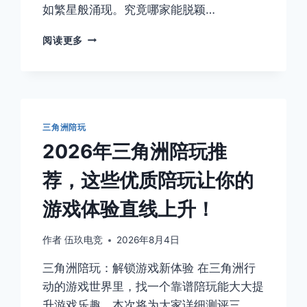
如繁星般涌现。究竟哪家能脱颖…
2026
阅读更多
年
三
角
洲
俱
乐
三角洲陪玩
部
2026年三角洲陪玩推
领
跑
荐，这些优质陪玩让你的
电
竞
游戏体验直线上升！
潮
流，
成
作者
伍玖电竞
2026年8月4日
电
三角洲陪玩：解锁游戏新体验 在三角洲行
竞
爱
动的游戏世界里，找一个靠谱陪玩能大大提
好
升游戏乐趣。本次将为大家详细测评三…