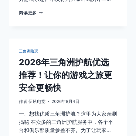
者
首
2026
阅读更多
选
年
聚
三
集
角
地
洲
陪
玩
三角洲陪玩
推
2026年三角洲护航优选
荐，
这
推荐！让你的游戏之旅更
些
优
安全更畅快
质
陪
玩
作者
伍玖电竞
2026年8月4日
让
一、想找优质三角洲护航？这里为大家亲测
你
的
揭秘 在众多的三角洲护航服务中，各个平
游
台和俱乐部质量参差不齐。为了让玩家…
戏